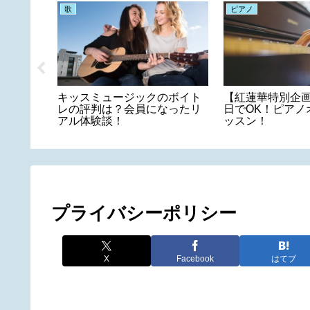
歌
ピアノ
るギター
キッスミュージックのボイト
【紅蓮華特別企画
るように
レの評判は？会員になったリ
日でOK！ピアノ
アル体験談！
ッスン！
プライバシーポリシー
X
Facebook
はてブ