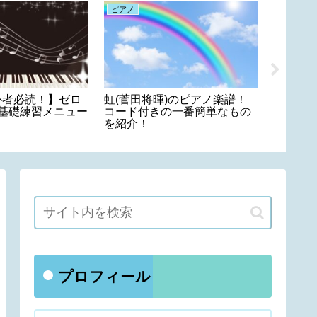
ピアノ
ピアノ
心者必読！】ゼロ
虹(菅田将暉)のピアノ楽譜！
愛にで
階基礎練習メニュー
コード付きの一番簡単なもの
いのピ
を紹介！
級と簡
プロフィール