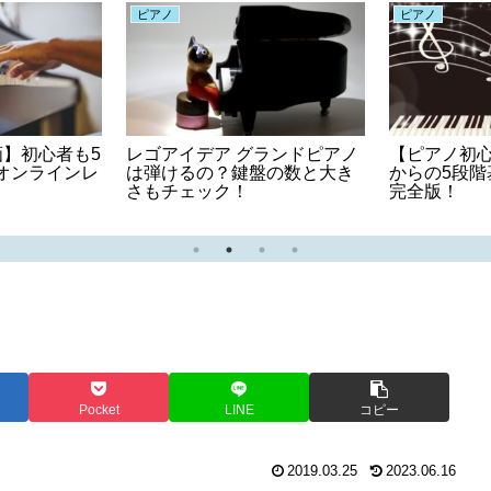
ピアノ
ピアノ
】初心者も5
レゴアイデア グランドピアノ
【ピアノ初
オンラインレ
は弾けるの？鍵盤の数と大き
からの5段
さもチェック！
完全版！
Pocket
LINE
コピー
2019.03.25
2023.06.16