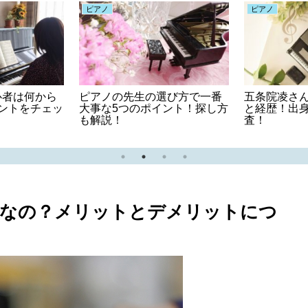
ピアノ
ピアノ
心者は何から
ピアノの先生の選び方で一番
五条院凌さ
ントをチェッ
大事な5つのポイント！探し方
と経歴！出
も解説！
査！
利なの？メリットとデメリットにつ