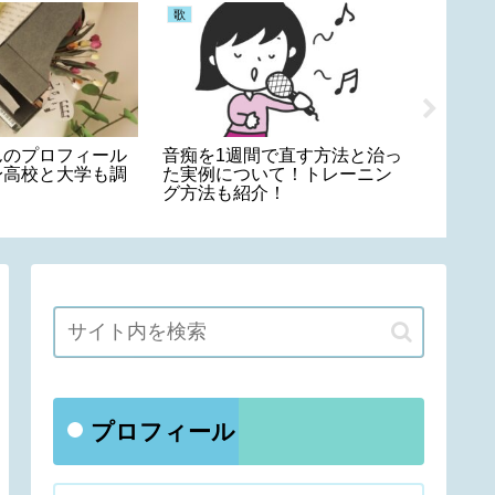
歌
ピアノ
んのプロフィール
音痴を1週間で直す方法と治っ
虹(菅田
身高校と大学も調
た実例について！トレーニン
コード
グ方法も紹介！
を紹介
プロフィール