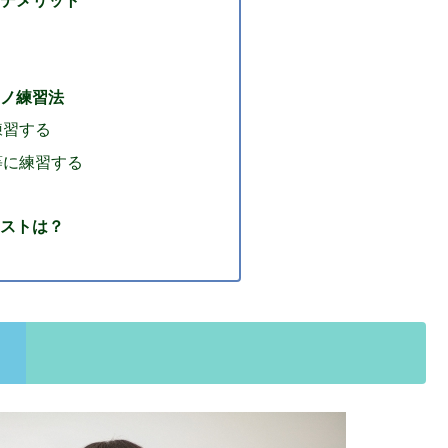
デメリット
ノ練習法
練習する
等に練習する
ストは？
？