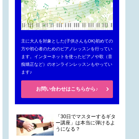
主に大人を対象とした(子供さんもOK)初めての
方や初心者のためのピアノレッスンを行ってい
ます。インターネットを使ったピアノや歌（音
痴矯正など）のオンラインレッスンもやってい
ます♪
お問い合わせはこちらから♪
「30日でマスターするギタ
ー講座」は本当に弾けるよ
うになる？