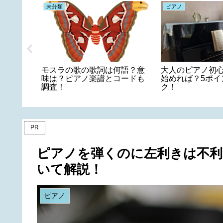
未分類
ピアノ
けるアニ
モスラの歌の歌詞は何語？意
大人のピアノ初
すめの練
味は？ピアノ楽譜とコードも
始めれば？5ポイ
調査！
ク！
PR
ピアノを弾くのに左利きは不
いて解説！
ピアノ