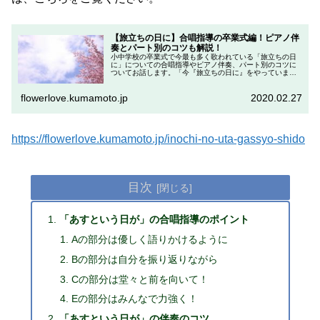
【旅立ちの日に】合唱指導の卒業式編！ピアノ伴
奏とパート別のコツも解説！
小中学校の卒業式で今最も多く歌われている「旅立ちの日
に」についての合唱指導やピアノ伴奏、パート別のコツに
ついてお話します。「今『旅立ちの日に』をやっています
が、どのように指導したらいいんでしょうか？」という中
学校の先生の声にお応えした形です。
flowerlove.kumamoto.jp
2020.02.27
https://flowerlove.kumamoto.jp/inochi-no-uta-gassyo-shido
目次
「あすという日が」の合唱指導のポイント
Aの部分は優しく語りかけるように
Bの部分は自分を振り返りながら
Cの部分は堂々と前を向いて！
Eの部分はみんなで力強く！
「あすという日が」の伴奏のコツ