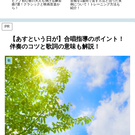
治った実
なないろのピアノ楽譜を初級中級
燦燦(三浦大知)のウクレレ楽譜！
方法も
上級と簡単な順に紹介！弾き方も
コードは簡単？タブ譜も調査！
解説！
PR
【あすという日が】合唱指導のポイント！
伴奏のコツと歌詞の意味も解説！
歌