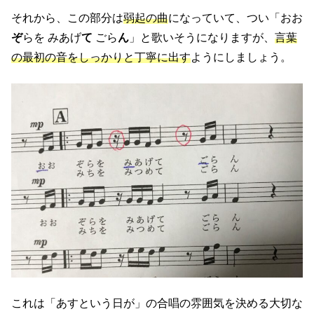
それから、この部分は
弱起の曲
になっていて、つい「おお
ぞ
らを みあげ
て
ごら
ん
」と歌いそうになりますが、
言葉
の最初の音をしっかりと丁寧に出す
ようにしましょう。
これは「あすという日が」の合唱の雰囲気を決める大切な