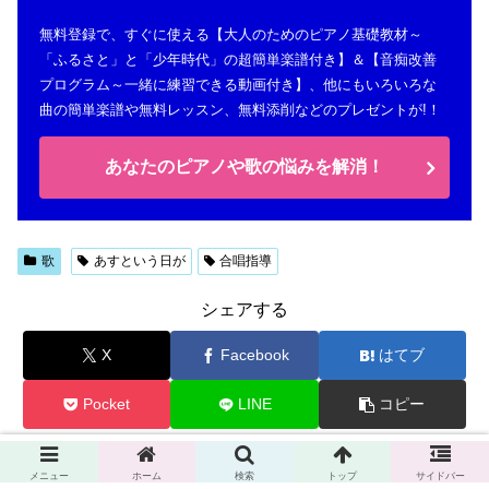
無料登録で、すぐに使える【大人のためのピアノ基礎教材～
「ふるさと」と「少年時代」の超簡単楽譜付き】＆【音痴改善
プログラム～一緒に練習できる動画付き】、他にもいろいろな
曲の簡単楽譜や無料レッスン、無料添削などのプレゼントが!！
あなたのピアノや歌の悩みを解消！
歌
あすという日が
合唱指導
シェアする
X
Facebook
はてブ
Pocket
LINE
コピー
うたこをフォローする
メニュー
ホーム
検索
トップ
サイドバー